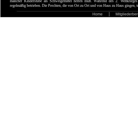
mancher Kinderstube als Schweigemittel helfen muß. Während des 2. Weltkrieges 
regelmäßig betrieben. Die Perchten, die von Ort zu Ort und von Haus zu Haus gingen, 
Home
Mitgliederber