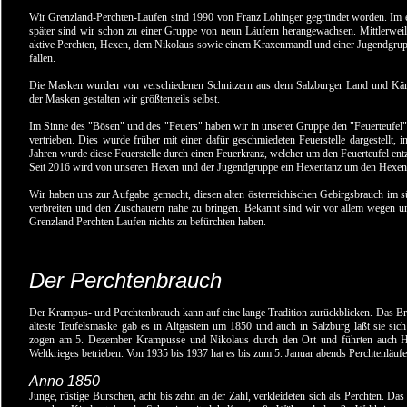
Wir Grenzland-Perchten-Laufen sind 1990 von Franz Lohinger gegründet worden. Im er
später sind wir schon zu einer Gruppe von neun Läufern herangewachsen. Mittlerwei
aktive Perchten, Hexen, dem Nikolaus sowie einem Kraxenmandl und einer Jugendgruppe
fallen.
Die Masken wurden von verschiedenen Schnitzern aus dem Salzburger Land und Kä
der Masken gestalten wir größtenteils selbst.
Im Sinne des "Bösen" und des "Feuers" haben wir in unserer Gruppe den "Feuerteufe
vertrieben. Dies wurde früher mit einer dafür geschmiedeten Feuerstelle dargestellt, 
Jahren wurde diese Feuerstelle durch einen Feuerkranz, welcher um den Feuerteufel entz
Seit 2016 wird von unseren Hexen und der Jugendgruppe ein Hexentanz um den Hexenke
Wir haben uns zur Aufgabe gemacht, diesen alten österreichischen Gebirgsbrauch im s
verbreiten und den Zuschauern nahe zu bringen. Bekannt sind wir vor allem wegen 
Grenzland Perchten Laufen nichts zu befürchten haben.
Der Perchtenbrauch
Der Krampus- und Perchtenbrauch kann auf eine lange Tradition zurückblicken. Das Bra
älteste Teufelsmaske gab es in Altgastein um 1850 und auch in Salzburg läßt sie sich 
zogen am 5. Dezember Krampusse und Nikolaus durch den Ort und führten auch H
Weltkrieges betrieben. Von 1935 bis 1937 hat es bis zum 5. Januar abends Perchtenläuf
Anno 1850
Junge, rüstige Burschen, acht bis zehn an der Zahl, verkleideten sich als Perchten. Da