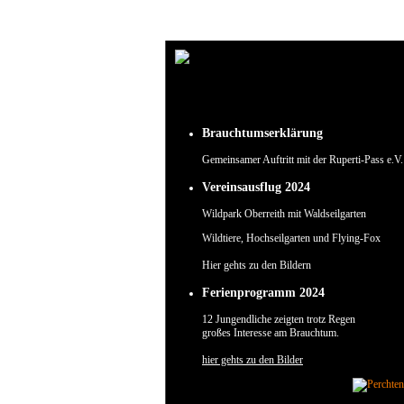
Um unsere Webseite für Sie optimal zu gestalten und fortlaufend verbessern zu können, verw
Durch die weitere Nutzung der Webseite stimmen Sie der Verwendung von Cookies zu.
✖
Brauchtumserklärung
Gemeinsamer Auftritt mit der Ruperti-Pass e.V.
Vereinsausflug 2024
Wildpark Oberreith mit Waldseilgarten
Wildtiere, Hochseilgarten und Flying-Fox
Hier gehts zu den Bildern
Ferienprogramm 2024
12 Jungendliche zeigten trotz Regen
großes Interesse am Brauchtum.
hier gehts zu den Bilder