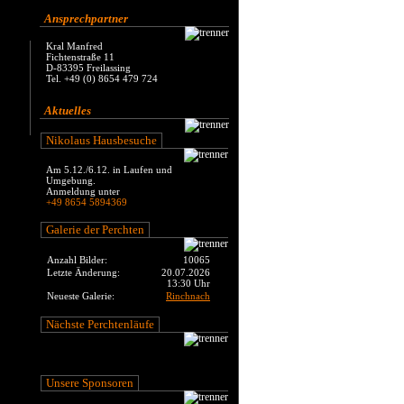
Ansprechpartner
Kral Manfred
Fichtenstraße 11
D-83395 Freilassing
Tel. +49 (0) 8654 479 724
Aktuelles
Nikolaus Hausbesuche
Am 5.12./6.12. in Laufen und
Umgebung.
Anmeldung unter
+49 8654 5894369
Galerie der Perchten
Anzahl Bilder:
10065
Letzte Änderung:
20.07.2026
13:30 Uhr
Neueste Galerie:
Rinchnach
Nächste Perchtenläufe
Unsere Sponsoren