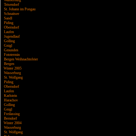
Wasserburg
Teisendorf
St. Johann im Pongau
Schnaitsee
Sandl
Piding
Oberndorf
Laufen
Jugendlauf
Golling
Gnigl
Gmunden
Fototermin
Bergen Weihnachtsfeier
Bergen
Winter 2005
Wasserburg
St. Wolfgang
Piding
Oberndorf
Laufen
Karlstein
Harachov
Golling
Gnigl
Freilassing
Berndorf
Winter 2004
Wasserburg
St. Wolfgang