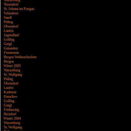
Wasserburg
Teisendorf
St. Johann im Pongau
Schnaitsee
Sandl
Piding
Oberndorf
Laufen
Jugendlauf
Golling
Gnigl
Gmunden
Fototermin
Bergen Weihnachtsfeier
Bergen
Winter 2005
Wasserburg
St. Wolfgang
Piding
Oberndorf
Laufen
Karlstein
Harachov
Golling
Gnigl
Freilassing
Berndorf
Winter 2004
Wasserburg
St. Wolfgang