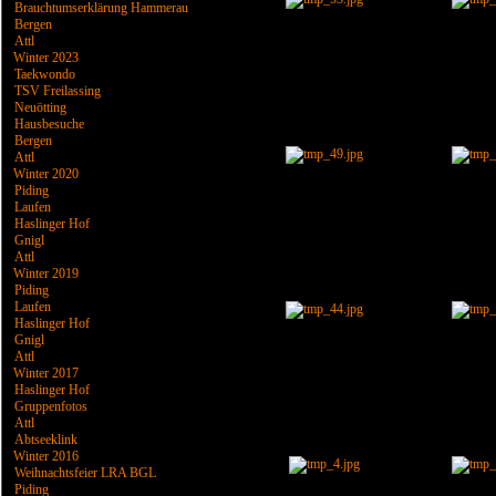
Brauchtumserklärung Hammerau
Bergen
Attl
Winter 2023
Taekwondo
TSV Freilassing
Neuötting
Hausbesuche
Bergen
Attl
Winter 2020
Piding
Laufen
Haslinger Hof
Gnigl
Attl
Winter 2019
Piding
Laufen
Haslinger Hof
Gnigl
Attl
Winter 2017
Haslinger Hof
Gruppenfotos
Attl
Abtseeklink
Winter 2016
Weihnachtsfeier LRA BGL
Piding