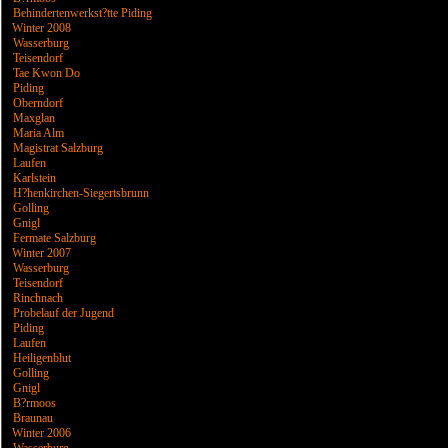
Behindertenwerkst?tte Piding
Winter 2008
Wasserburg
Teisendorf
Tae Kwon Do
Piding
Oberndorf
Maxglan
Maria Alm
Magistrat Salzburg
Laufen
Karlstein
H?henkirchen-Siegertsbrunn
Golling
Gnigl
Fermate Salzburg
Winter 2007
Wasserburg
Teisendorf
Rinchnach
Probelauf der Jugend
Piding
Laufen
Heiligenblut
Golling
Gnigl
B?rmoos
Braunau
Winter 2006