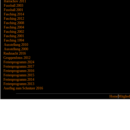
Harrachov 2011
Fussball 2003
Fussball 2001
Fasching 2014
Fasching 2012
Fasching 2008
Fasching 2004
Fasching 2002
Fasching 2001
Fasching 1994
Ausstellung 2010
Ausstellung 2000
Rauhnacht 2016
Gruppenfotos 2012
Ferienprogramm 2024
Ferienprogramm 2017
Ferienprogramm 2016
Ferienprogramm 2015
Ferienprogramm 2014
Ferienprogramm 2013
Ausflug zum Schnitzer 2016
Home
Mitglied