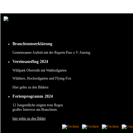
Um unsere Webseite für Sie optimal zu gestalten und fortlaufend verbessern zu können, verw
Durch die weitere Nutzung der Webseite stimmen Sie der Verwendung von Cookies zu.
✖
Brauchtumserklärung
Gemeinsamer Auftritt mit der Ruperti-Pass e.V. Ainring
Vereinsausflug 2024
Wildpark Oberreith mit Waldseilgarten
Wildtiere, Hochseilgarten und Flying-Fox
Hier gehts zu den Bildern
Ferienprogramm 2024
12 Jungendliche zeigten trotz Regen
großes Interesse am Brauchtum.
hier gehts zu den Bilder