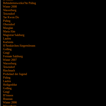
Behindertenwerkst?tte Piding
Winter 2008
Wasserburg
Teisendorf
Tae Kwon Do
Piding
Oberndorf
Maxglan
Maria Alm
Magistrat Salzburg
Laufen
Karlstein
H?henkirchen-Siegertsbrunn
Golling
Gnigl
Fermate Salzburg
Winter 2007
Wasserburg
Teisendorf
Rinchnach
Probelauf der Jugend
Piding
Laufen
Heiligenblut
Golling
Gnigl
B?rmoos
Braunau
Winter 2006