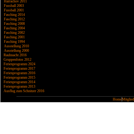
Harrachov 2011
Fussball 2003
Fussball 2001
Fasching 2014
Fasching 2012
Fasching 2008
Fasching 2004
Fasching 2002
Fasching 2001
Fasching 1994
Ausstellung 2010
Ausstellung 2000
Rauhnacht 2016
Gruppenfotos 2012
Ferienprogramm 2024
Ferienprogramm 2017
Ferienprogramm 2016
Ferienprogramm 2015
Ferienprogramm 2014
Ferienprogramm 2013
Ausflug zum Schnitzer 2016
Home
Mitglied