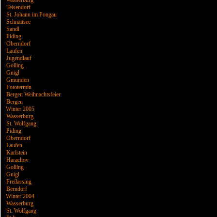
Wasserburg
Teisendorf
St. Johann im Pongau
Schnaitsee
Sandl
Piding
Oberndorf
Laufen
Jugendlauf
Golling
Gnigl
Gmunden
Fototermin
Bergen Weihnachtsfeier
Bergen
Winter 2005
Wasserburg
St. Wolfgang
Piding
Oberndorf
Laufen
Karlstein
Harachov
Golling
Gnigl
Freilassing
Berndorf
Winter 2004
Wasserburg
St. Wolfgang