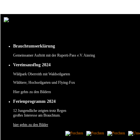
Um unsere Webseite für Sie optimal zu gestalten und fortlaufend verbessern zu können, verw
Durch die weitere Nutzung der Webseite stimmen Sie der Verwendung von Cookies zu.
✖
Brauchtumserklärung
Gemeinsamer Auftritt mit der Ruperti-Pass e.V. Ainring
Vereinsausflug 2024
Wildpark Oberreith mit Waldseilgarten
Wildtiere, Hochseilgarten und Flying-Fox
Hier gehts zu den Bildern
Ferienprogramm 2024
12 Jungendliche zeigten trotz Regen
großes Interesse am Brauchtum.
hier gehts zu den Bilder