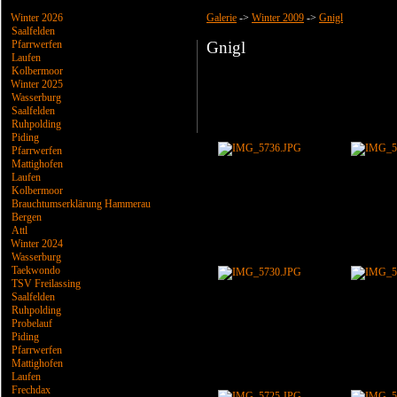
Winter 2026
Galerie
->
Winter 2009
->
Gnigl
Saalfelden
Pfarrwerfen
Gnigl
Laufen
Kolbermoor
Winter 2025
Wasserburg
Saalfelden
Ruhpolding
Piding
Pfarrwerfen
Mattighofen
Laufen
Kolbermoor
Brauchtumserklärung Hammerau
Bergen
Attl
Winter 2024
Wasserburg
Taekwondo
TSV Freilassing
Saalfelden
Ruhpolding
Probelauf
Piding
Pfarrwerfen
Mattighofen
Laufen
Frechdax