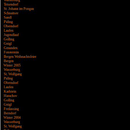
Wasserburg
Teisendorf
St. Johann im Pongau
Schnaitsee
Sandl
Piding
Oberndorf
Laufen
Jugendlauf
Golling
Gnigl
Gmunden
Fototermin
Bergen Weihnachtsfeier
Bergen
Winter 2005
Wasserburg
St. Wolfgang
Piding
Oberndorf
Laufen
Karlstein
Harachov
Golling
Gnigl
Freilassing
Berndorf
Winter 2004
Wasserburg
St. Wolfgang