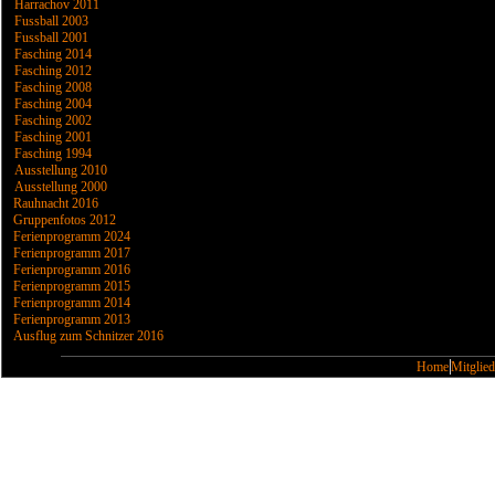
Harrachov 2011
Fussball 2003
Fussball 2001
Fasching 2014
Fasching 2012
Fasching 2008
Fasching 2004
Fasching 2002
Fasching 2001
Fasching 1994
Ausstellung 2010
Ausstellung 2000
Rauhnacht 2016
Gruppenfotos 2012
Ferienprogramm 2024
Ferienprogramm 2017
Ferienprogramm 2016
Ferienprogramm 2015
Ferienprogramm 2014
Ferienprogramm 2013
Ausflug zum Schnitzer 2016
Home
Mitglied