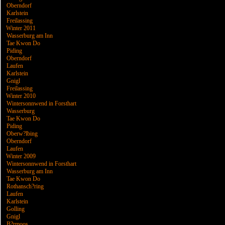
Oberndorf
Karlstein
Freilassing
Winter 2011
Wasserburg am Inn
Tae Kwon Do
Piding
Oberndorf
Laufen
Karlstein
Gnigl
Freilassing
Winter 2010
Wintersonnwend in Forsthart
Wasserburg
Tae Kwon Do
Piding
Oberw?lbing
Oberndorf
Laufen
Winter 2009
Wintersonnwend in Forsthart
Wasserburg am Inn
Tae Kwon Do
Rothansch?ring
Laufen
Karlstein
Golling
Gnigl
B?rmoos