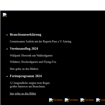
Um unsere Webseite für Sie optimal zu gestalten und fortlaufend verbessern zu können, verw
Durch die weitere Nutzung der Webseite stimmen Sie der Verwendung von Cookies zu.
✖
Brauchtumserklärung
Gemeinsamer Auftritt mit der Ruperti-Pass e.V. Ainring
Vereinsausflug 2024
Wildpark Oberreith mit Waldseilgarten
Wildtiere, Hochseilgarten und Flying-Fox
Hier gehts zu den Bildern
Ferienprogramm 2024
12 Jungendliche zeigten trotz Regen
großes Interesse am Brauchtum.
hier gehts zu den Bilder