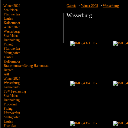
Winter 2026
Galerie
->
Winter 2008
->
Wasserburg
Saalfelden
Pfarrwerfen
Wasserburg
Laufen
Kolbermoor
Winter 2025
Wasserburg
Saalfelden
Ruhpolding
Piding
Pfarrwerfen
Mattighofen
Laufen
Kolbermoor
Brauchtumserklärung Hammerau
Bergen
Attl
Winter 2024
Wasserburg
Taekwondo
TSV Freilassing
Saalfelden
Ruhpolding
Probelauf
Piding
Pfarrwerfen
Mattighofen
Laufen
Frechdax