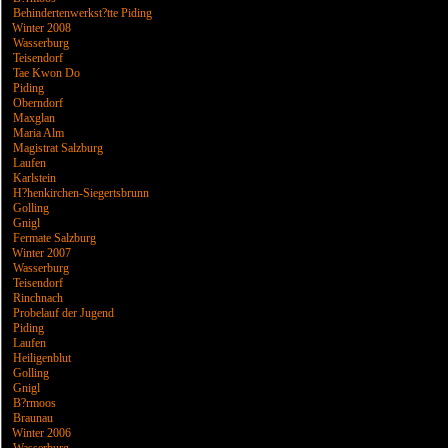
Behindertenwerkst?tte Piding
Winter 2008
Wasserburg
Teisendorf
Tae Kwon Do
Piding
Oberndorf
Maxglan
Maria Alm
Magistrat Salzburg
Laufen
Karlstein
H?henkirchen-Siegertsbrunn
Golling
Gnigl
Fermate Salzburg
Winter 2007
Wasserburg
Teisendorf
Rinchnach
Probelauf der Jugend
Piding
Laufen
Heiligenblut
Golling
Gnigl
B?rmoos
Braunau
Winter 2006