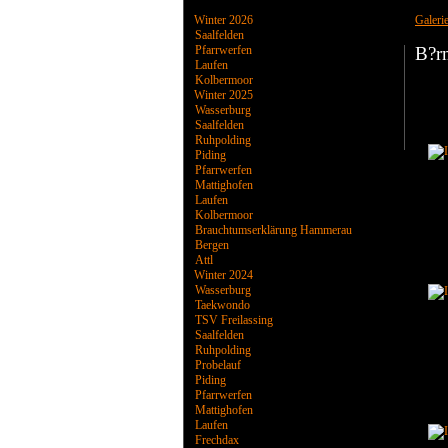
Winter 2026
Galeri
Saalfelden
Pfarrwerfen
B?r
Laufen
Kolbermoor
Winter 2025
Wasserburg
Saalfelden
Ruhpolding
Piding
Pfarrwerfen
Mattighofen
Laufen
Kolbermoor
Brauchtumserklärung Hammerau
Bergen
Attl
Winter 2024
Wasserburg
Taekwondo
TSV Freilassing
Saalfelden
Ruhpolding
Probelauf
Piding
Pfarrwerfen
Mattighofen
Laufen
Frechdax