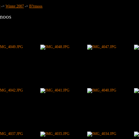
e
->
Winter 2007
->
B?rmoos
moos