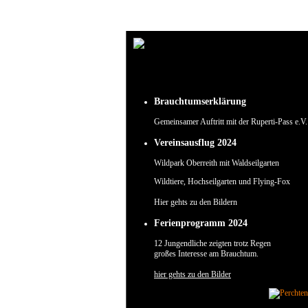
Um unsere Webseite für Sie optimal zu gestalten und fortlaufend verbessern zu können, verw
Durch die weitere Nutzung der Webseite stimmen Sie der Verwendung von Cookies zu.
✖
Brauchtumserklärung
Gemeinsamer Auftritt mit der Ruperti-Pass e.V.
Vereinsausflug 2024
Wildpark Oberreith mit Waldseilgarten
Wildtiere, Hochseilgarten und Flying-Fox
Hier gehts zu den Bildern
Ferienprogramm 2024
12 Jungendliche zeigten trotz Regen
großes Interesse am Brauchtum.
hier gehts zu den Bilder