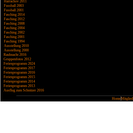
Harrachov 2011
Fussball 2003
Fussball 2001
Fasching 2014
Fasching 2012
Fasching 2008
Fasching 2004
Fasching 2002
Fasching 2001
Fasching 1994
Ausstellung 2010
Ausstellung 2000
Rauhnacht 2016
Gruppenfotos 2012
Ferienprogramm 2024
Ferienprogramm 2017
Ferienprogramm 2016
Ferienprogramm 2015
Ferienprogramm 2014
Ferienprogramm 2013
Ausflug zum Schnitzer 2016
Home
Mitglied