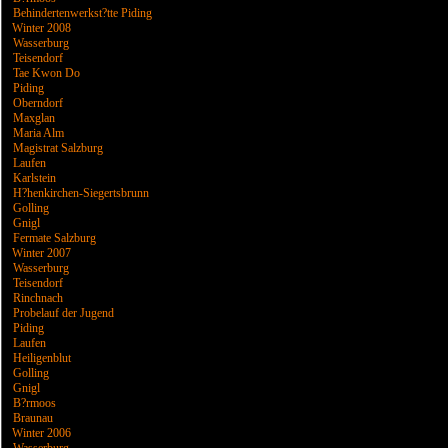
Behindertenwerkst?tte Piding
Winter 2008
Wasserburg
Teisendorf
Tae Kwon Do
Piding
Oberndorf
Maxglan
Maria Alm
Magistrat Salzburg
Laufen
Karlstein
H?henkirchen-Siegertsbrunn
Golling
Gnigl
Fermate Salzburg
Winter 2007
Wasserburg
Teisendorf
Rinchnach
Probelauf der Jugend
Piding
Laufen
Heiligenblut
Golling
Gnigl
B?rmoos
Braunau
Winter 2006