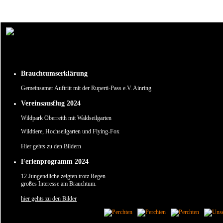
Um unsere Webseite für Sie optimal zu gestalten und fortlaufend verbessern zu können, verw
Durch die weitere Nutzung der Webseite stimmen Sie der Verwendung von Cookies zu.
✖
Brauchtumserklärung
Gemeinsamer Auftritt mit der Ruperti-Pass e.V. Ainring
Vereinsausflug 2024
Wildpark Oberreith mit Waldseilgarten
Wildtiere, Hochseilgarten und Flying-Fox
Hier gehts zu den Bildern
Ferienprogramm 2024
12 Jungendliche zeigten trotz Regen
großes Interesse am Brauchtum.
hier gehts zu den Bilder