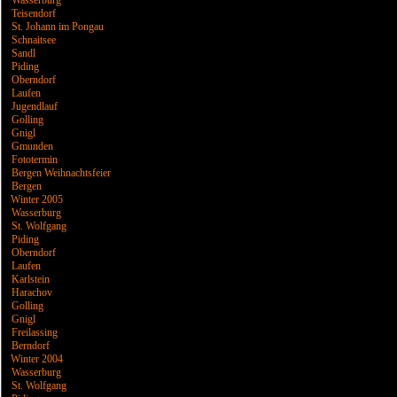
Wasserburg
Teisendorf
St. Johann im Pongau
Schnaitsee
Sandl
Piding
Oberndorf
Laufen
Jugendlauf
Golling
Gnigl
Gmunden
Fototermin
Bergen Weihnachtsfeier
Bergen
Winter 2005
Wasserburg
St. Wolfgang
Piding
Oberndorf
Laufen
Karlstein
Harachov
Golling
Gnigl
Freilassing
Berndorf
Winter 2004
Wasserburg
St. Wolfgang