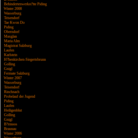
Behindertenwerkst?tte Piding
Winter 2008
Wasserburg
Teisendorf
Tae Kwon Do
Piding
Oberndorf
Maxglan
Maria Alm
Magistrat Salzburg
Laufen
Karlstein
H?henkirchen-Siegertsbrunn
Golling
Gnigl
Fermate Salzburg
Winter 2007
Wasserburg
Teisendorf
Rinchnach
Probelauf der Jugend
Piding
Laufen
Heiligenblut
Golling
Gnigl
B?rmoos
Braunau
Winter 2006