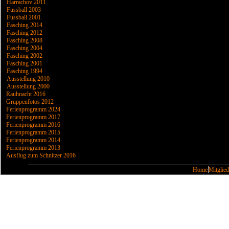
Harrachov 2011
Fussball 2003
Fussball 2001
Fasching 2014
Fasching 2012
Fasching 2008
Fasching 2004
Fasching 2002
Fasching 2001
Fasching 1994
Ausstellung 2010
Ausstellung 2000
Rauhnacht 2016
Gruppenfotos 2012
Ferienprogramm 2024
Ferienprogramm 2017
Ferienprogramm 2016
Ferienprogramm 2015
Ferienprogramm 2014
Ferienprogramm 2013
Ausflug zum Schnitzer 2016
Home
Mitglied