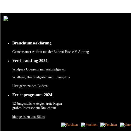
Um unsere Webseite für Sie optimal zu gestalten und fortlaufend verbessern zu können, verw
Durch die weitere Nutzung der Webseite stimmen Sie der Verwendung von Cookies zu.
✖
Brauchtumserklärung
Gemeinsamer Auftritt mit der Ruperti-Pass e.V. Ainring
Vereinsausflug 2024
Wildpark Oberreith mit Waldseilgarten
Wildtiere, Hochseilgarten und Flying-Fox
Hier gehts zu den Bildern
Ferienprogramm 2024
12 Jungendliche zeigten trotz Regen
großes Interesse am Brauchtum.
hier gehts zu den Bilder