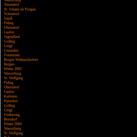
Wasserburg
Teisendorf
St. Johann im Pongau
Schnaitsee
Sandl
Piding
Oberndorf
Laufen
Jugendlauf
Golling
Gnigl
Gmunden
Fototermin
Bergen Weihnachtsfeier
Bergen
Winter 2005
Wasserburg
St. Wolfgang
Piding
Oberndorf
Laufen
Karlstein
Harachov
Golling
Gnigl
Freilassing
Berndorf
Winter 2004
Wasserburg
St. Wolfgang