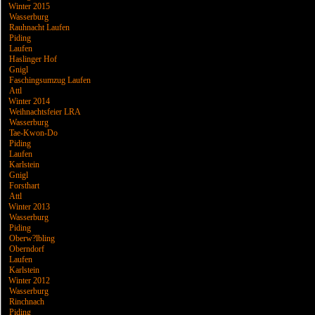
Winter 2015
Wasserburg
Rauhnacht Laufen
Piding
Laufen
Haslinger Hof
Gnigl
Faschingsumzug Laufen
Attl
Winter 2014
Weihnachtsfeier LRA
Wasserburg
Tae-Kwon-Do
Piding
Laufen
Karlstein
Gnigl
Forsthart
Attl
Winter 2013
Wasserburg
Piding
Oberw?lbling
Oberndorf
Laufen
Karlstein
Winter 2012
Wasserburg
Rinchnach
Piding