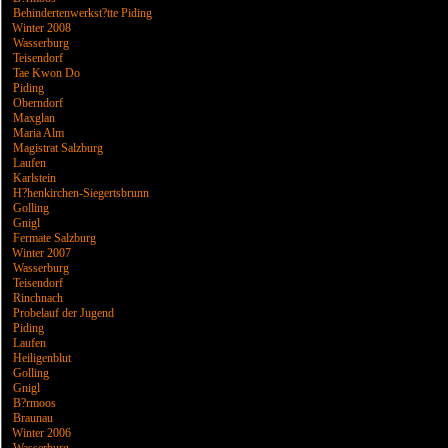
Behindertenwerkst?tte Piding
Winter 2008
Wasserburg
Teisendorf
Tae Kwon Do
Piding
Oberndorf
Maxglan
Maria Alm
Magistrat Salzburg
Laufen
Karlstein
H?henkirchen-Siegertsbrunn
Golling
Gnigl
Fermate Salzburg
Winter 2007
Wasserburg
Teisendorf
Rinchnach
Probelauf der Jugend
Piding
Laufen
Heiligenblut
Golling
Gnigl
B?rmoos
Braunau
Winter 2006