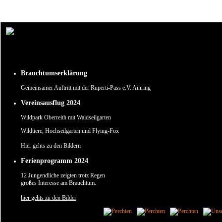
Um unsere Webseite für Sie optimal zu gestalten und fortlaufend verbessern zu können, verw
Durch die weitere Nutzung der Webseite stimmen Sie der Verwendung von Cookies zu.
✖
Brauchtumserklärung
Gemeinsamer Auftritt mit der Ruperti-Pass e.V. Ainring
Vereinsausflug 2024
Wildpark Oberreith mit Waldseilgarten
Wildtiere, Hochseilgarten und Flying-Fox
Hier gehts zu den Bildern
Ferienprogramm 2024
12 Jungendliche zeigten trotz Regen
großes Interesse am Brauchtum.
hier gehts zu den Bilder