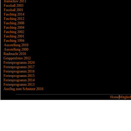
Harrachov 2011
Fussball 2003
Fussball 2001
Fasching 2014
Fasching 2012
Fasching 2008
Fasching 2004
Fasching 2002
Fasching 2001
Fasching 1994
Ausstellung 2010
Ausstellung 2000
Rauhnacht 2016
Gruppenfotos 2012
Ferienprogramm 2024
Ferienprogramm 2017
Ferienprogramm 2016
Ferienprogramm 2015
Ferienprogramm 2014
Ferienprogramm 2013
Ausflug zum Schnitzer 2016
Home
Mitglied