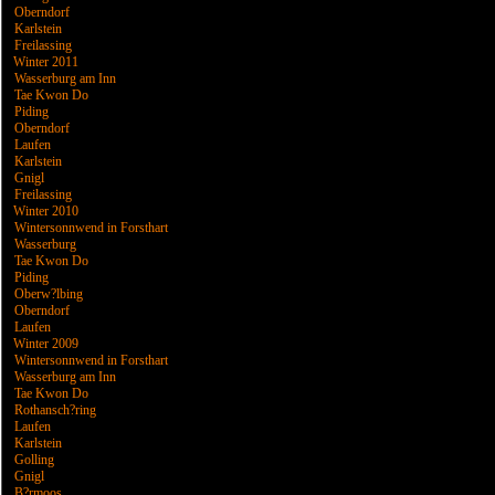
Oberndorf
Karlstein
Freilassing
Winter 2011
Wasserburg am Inn
Tae Kwon Do
Piding
Oberndorf
Laufen
Karlstein
Gnigl
Freilassing
Winter 2010
Wintersonnwend in Forsthart
Wasserburg
Tae Kwon Do
Piding
Oberw?lbing
Oberndorf
Laufen
Winter 2009
Wintersonnwend in Forsthart
Wasserburg am Inn
Tae Kwon Do
Rothansch?ring
Laufen
Karlstein
Golling
Gnigl
B?rmoos