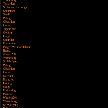
Wasserburg
Teisendorf
St. Johann im Pongau
Schnaitsee
Sandl
Piding
Oberndorf
Laufen
Jugendlauf
Golling
Gnigl
Gmunden
Fototermin
Bergen Weihnachtsfeier
Bergen
Winter 2005
Wasserburg
St. Wolfgang
Piding
Oberndorf
Laufen
Karlstein
Harachov
Golling
Gnigl
Freilassing
Berndorf
Winter 2004
Wasserburg
St. Wolfgang