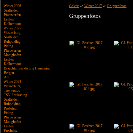
Winter 2026
Galerie
->
Winter 2017
->
Gruppenfotos
Saalfelden
Pfarrwerfen
Gruppenfotos
Laufen
Kolbermoor
Winter 2025
Wasserburg
Saalfelden
Ruhpolding
Piding
Pfarrwerfen
Mattighofen
Laufen
Kolbermoor
Brauchtumserklärung Hammerau
Bergen
Attl
Winter 2024
Wasserburg
Taekwondo
TSV Freilassing
Saalfelden
Ruhpolding
Probelauf
Piding
Pfarrwerfen
Mattighofen
Laufen
Frechdax