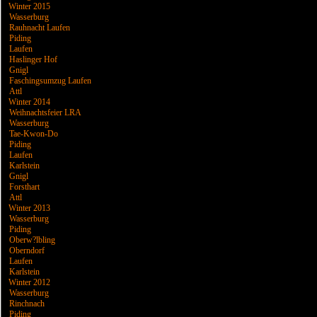
Winter 2015
Wasserburg
Rauhnacht Laufen
Piding
Laufen
Haslinger Hof
Gnigl
Faschingsumzug Laufen
Attl
Winter 2014
Weihnachtsfeier LRA
Wasserburg
Tae-Kwon-Do
Piding
Laufen
Karlstein
Gnigl
Forsthart
Attl
Winter 2013
Wasserburg
Piding
Oberw?lbling
Oberndorf
Laufen
Karlstein
Winter 2012
Wasserburg
Rinchnach
Piding