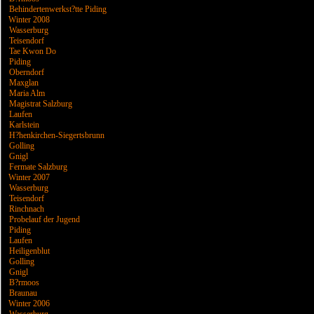
Behindertenwerkst?tte Piding
Winter 2008
Wasserburg
Teisendorf
Tae Kwon Do
Piding
Oberndorf
Maxglan
Maria Alm
Magistrat Salzburg
Laufen
Karlstein
H?henkirchen-Siegertsbrunn
Golling
Gnigl
Fermate Salzburg
Winter 2007
Wasserburg
Teisendorf
Rinchnach
Probelauf der Jugend
Piding
Laufen
Heiligenblut
Golling
Gnigl
B?rmoos
Braunau
Winter 2006