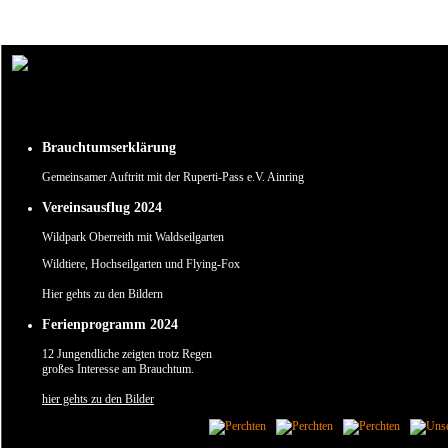
Um unsere Webseite für Sie optimal zu gestalten und fortlaufend verbessern zu können, verw
Durch die weitere Nutzung der Webseite stimmen Sie der Verwendung von Cookies zu.
✖
Brauchtumserklärung
Gemeinsamer Auftritt mit der Ruperti-Pass e.V. Ainring
Vereinsausflug 2024
Wildpark Oberreith mit Waldseilgarten
Wildtiere, Hochseilgarten und Flying-Fox
Hier gehts zu den Bildern
Ferienprogramm 2024
12 Jungendliche zeigten trotz Regen
großes Interesse am Brauchtum.
hier gehts zu den Bilder