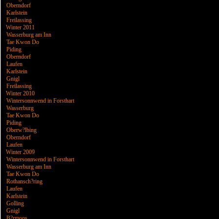
Oberndorf
Karlstein
Freilassing
Winter 2011
Wasserburg am Inn
Tae Kwon Do
Piding
Oberndorf
Laufen
Karlstein
Gnigl
Freilassing
Winter 2010
Wintersonnwend in Forsthart
Wasserburg
Tae Kwon Do
Piding
Oberw?lbing
Oberndorf
Laufen
Winter 2009
Wintersonnwend in Forsthart
Wasserburg am Inn
Tae Kwon Do
Rothansch?ring
Laufen
Karlstein
Golling
Gnigl
B?rmoos