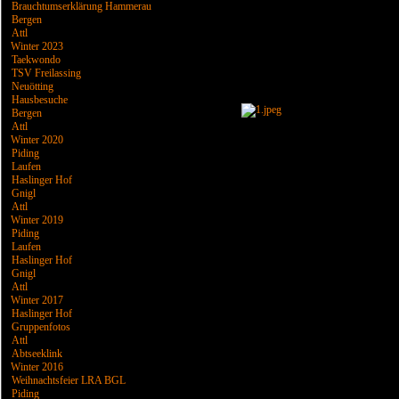
Brauchtumserklärung Hammerau
Bergen
Attl
Winter 2023
Taekwondo
TSV Freilassing
Neuötting
Hausbesuche
Bergen
Attl
Winter 2020
Piding
Laufen
Haslinger Hof
Gnigl
Attl
Winter 2019
Piding
Laufen
Haslinger Hof
Gnigl
Attl
Winter 2017
Haslinger Hof
Gruppenfotos
Attl
Abtseeklink
Winter 2016
Weihnachtsfeier LRA BGL
Piding