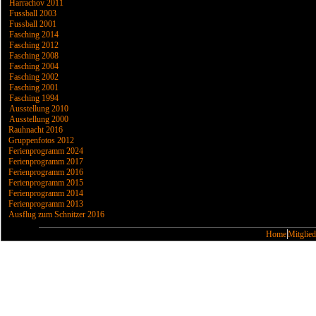
Harrachov 2011
Fussball 2003
Fussball 2001
Fasching 2014
Fasching 2012
Fasching 2008
Fasching 2004
Fasching 2002
Fasching 2001
Fasching 1994
Ausstellung 2010
Ausstellung 2000
Rauhnacht 2016
Gruppenfotos 2012
Ferienprogramm 2024
Ferienprogramm 2017
Ferienprogramm 2016
Ferienprogramm 2015
Ferienprogramm 2014
Ferienprogramm 2013
Ausflug zum Schnitzer 2016
Home
Mitglied