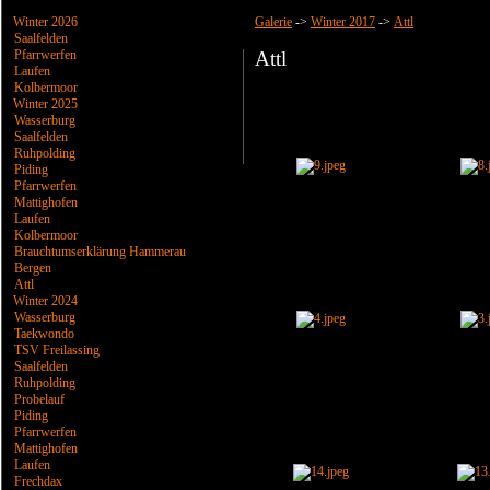
Winter 2026
Galerie
->
Winter 2017
->
Attl
Saalfelden
Pfarrwerfen
Attl
Laufen
Kolbermoor
Winter 2025
Wasserburg
Saalfelden
Ruhpolding
Piding
Pfarrwerfen
Mattighofen
Laufen
Kolbermoor
Brauchtumserklärung Hammerau
Bergen
Attl
Winter 2024
Wasserburg
Taekwondo
TSV Freilassing
Saalfelden
Ruhpolding
Probelauf
Piding
Pfarrwerfen
Mattighofen
Laufen
Frechdax