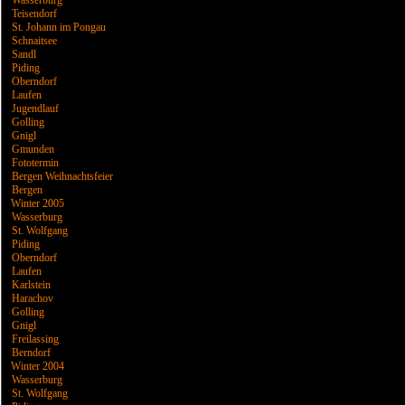
Wasserburg
Teisendorf
St. Johann im Pongau
Schnaitsee
Sandl
Piding
Oberndorf
Laufen
Jugendlauf
Golling
Gnigl
Gmunden
Fototermin
Bergen Weihnachtsfeier
Bergen
Winter 2005
Wasserburg
St. Wolfgang
Piding
Oberndorf
Laufen
Karlstein
Harachov
Golling
Gnigl
Freilassing
Berndorf
Winter 2004
Wasserburg
St. Wolfgang