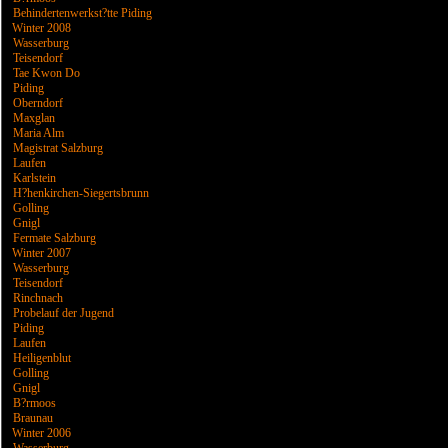
Behindertenwerkst?tte Piding
Winter 2008
Wasserburg
Teisendorf
Tae Kwon Do
Piding
Oberndorf
Maxglan
Maria Alm
Magistrat Salzburg
Laufen
Karlstein
H?henkirchen-Siegertsbrunn
Golling
Gnigl
Fermate Salzburg
Winter 2007
Wasserburg
Teisendorf
Rinchnach
Probelauf der Jugend
Piding
Laufen
Heiligenblut
Golling
Gnigl
B?rmoos
Braunau
Winter 2006