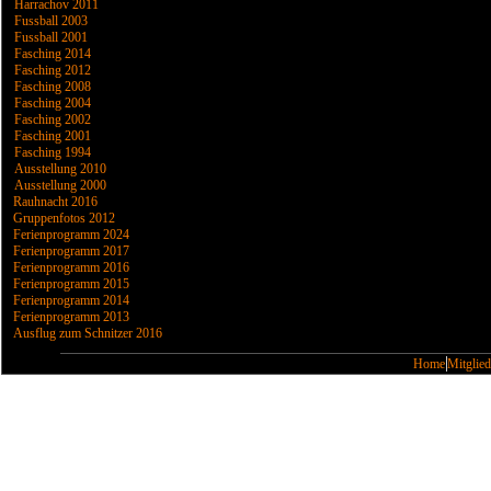
Harrachov 2011
Fussball 2003
Fussball 2001
Fasching 2014
Fasching 2012
Fasching 2008
Fasching 2004
Fasching 2002
Fasching 2001
Fasching 1994
Ausstellung 2010
Ausstellung 2000
Rauhnacht 2016
Gruppenfotos 2012
Ferienprogramm 2024
Ferienprogramm 2017
Ferienprogramm 2016
Ferienprogramm 2015
Ferienprogramm 2014
Ferienprogramm 2013
Ausflug zum Schnitzer 2016
Home
Mitglied