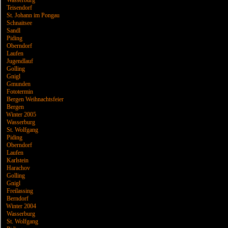
Wasserburg
Teisendorf
St. Johann im Pongau
Schnaitsee
Sandl
Piding
Oberndorf
Laufen
Jugendlauf
Golling
Gnigl
Gmunden
Fototermin
Bergen Weihnachtsfeier
Bergen
Winter 2005
Wasserburg
St. Wolfgang
Piding
Oberndorf
Laufen
Karlstein
Harachov
Golling
Gnigl
Freilassing
Berndorf
Winter 2004
Wasserburg
St. Wolfgang