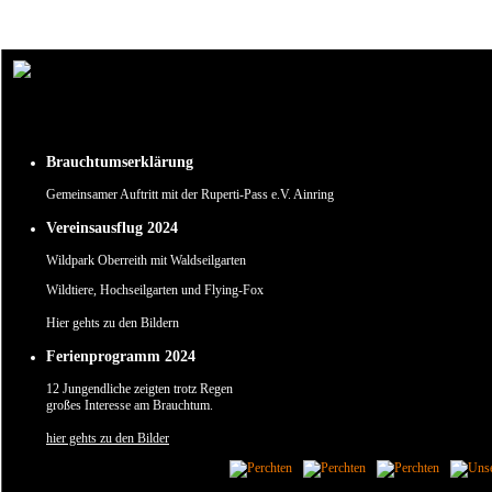
Um unsere Webseite für Sie optimal zu gestalten und fortlaufend verbessern zu können, verw
Durch die weitere Nutzung der Webseite stimmen Sie der Verwendung von Cookies zu.
✖
Brauchtumserklärung
Gemeinsamer Auftritt mit der Ruperti-Pass e.V. Ainring
Vereinsausflug 2024
Wildpark Oberreith mit Waldseilgarten
Wildtiere, Hochseilgarten und Flying-Fox
Hier gehts zu den Bildern
Ferienprogramm 2024
12 Jungendliche zeigten trotz Regen
großes Interesse am Brauchtum.
hier gehts zu den Bilder