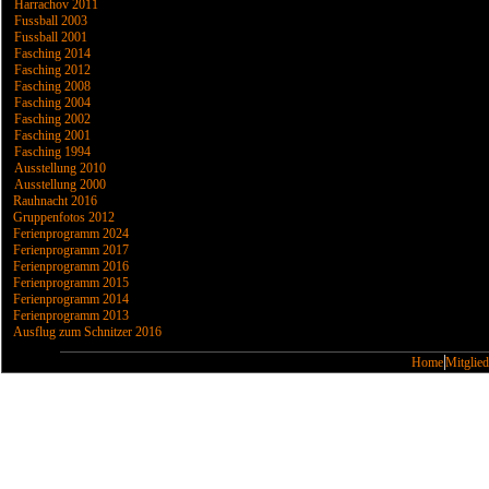
Harrachov 2011
Fussball 2003
Fussball 2001
Fasching 2014
Fasching 2012
Fasching 2008
Fasching 2004
Fasching 2002
Fasching 2001
Fasching 1994
Ausstellung 2010
Ausstellung 2000
Rauhnacht 2016
Gruppenfotos 2012
Ferienprogramm 2024
Ferienprogramm 2017
Ferienprogramm 2016
Ferienprogramm 2015
Ferienprogramm 2014
Ferienprogramm 2013
Ausflug zum Schnitzer 2016
Home
Mitglied