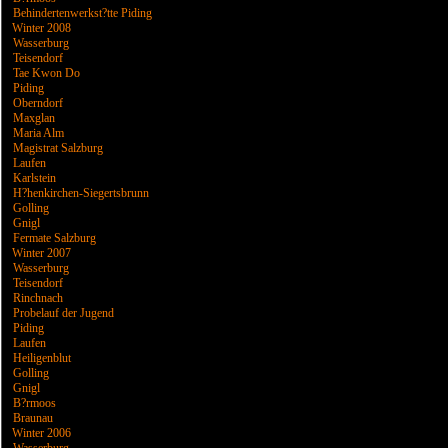
Behindertenwerkst?tte Piding
Winter 2008
Wasserburg
Teisendorf
Tae Kwon Do
Piding
Oberndorf
Maxglan
Maria Alm
Magistrat Salzburg
Laufen
Karlstein
H?henkirchen-Siegertsbrunn
Golling
Gnigl
Fermate Salzburg
Winter 2007
Wasserburg
Teisendorf
Rinchnach
Probelauf der Jugend
Piding
Laufen
Heiligenblut
Golling
Gnigl
B?rmoos
Braunau
Winter 2006