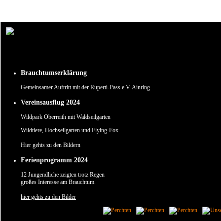
Um unsere Webseite für Sie optimal zu gestalten und fortlaufend verbessern zu können, verw
Durch die weitere Nutzung der Webseite stimmen Sie der Verwendung von Cookies zu.
✖
Brauchtumserklärung
Gemeinsamer Auftritt mit der Ruperti-Pass e.V. Ainring
Vereinsausflug 2024
Wildpark Oberreith mit Waldseilgarten
Wildtiere, Hochseilgarten und Flying-Fox
Hier gehts zu den Bildern
Ferienprogramm 2024
12 Jungendliche zeigten trotz Regen
großes Interesse am Brauchtum.
hier gehts zu den Bilder