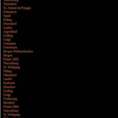
Wasserburg
Teisendorf
St. Johann im Pongau
Schnaitsee
Sandl
Piding
Oberndorf
Laufen
Jugendlauf
Golling
Gnigl
Gmunden
Fototermin
Bergen Weihnachtsfeier
Bergen
Winter 2005
Wasserburg
St. Wolfgang
Piding
Oberndorf
Laufen
Karlstein
Harachov
Golling
Gnigl
Freilassing
Berndorf
Winter 2004
Wasserburg
St. Wolfgang