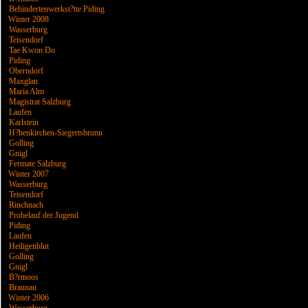
Behindertenwerkst?tte Piding
Winter 2008
Wasserburg
Teisendorf
Tae Kwon Do
Piding
Oberndorf
Maxglan
Maria Alm
Magistrat Salzburg
Laufen
Karlstein
H?henkirchen-Siegertsbrunn
Golling
Gnigl
Fermate Salzburg
Winter 2007
Wasserburg
Teisendorf
Rinchnach
Probelauf der Jugend
Piding
Laufen
Heiligenblut
Golling
Gnigl
B?rmoos
Braunau
Winter 2006