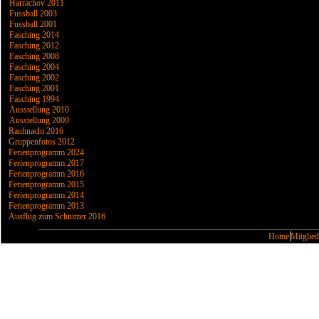
Harrachov 2011
Fussball 2003
Fussball 2001
Fasching 2014
Fasching 2012
Fasching 2008
Fasching 2004
Fasching 2002
Fasching 2001
Fasching 1994
Ausstellung 2010
Ausstellung 2000
Rauhnacht 2016
Gruppenfotos 2012
Ferienprogramm 2024
Ferienprogramm 2017
Ferienprogramm 2016
Ferienprogramm 2015
Ferienprogramm 2014
Ferienprogramm 2013
Ausflug zum Schnitzer 2016
Home
Mitglied