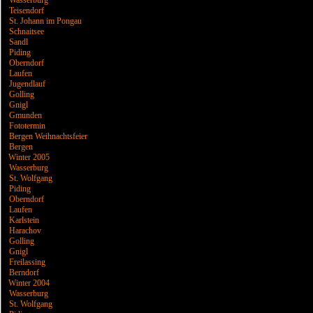
Wasserburg
Teisendorf
St. Johann im Pongau
Schnaitsee
Sandl
Piding
Oberndorf
Laufen
Jugendlauf
Golling
Gnigl
Gmunden
Fototermin
Bergen Weihnachtsfeier
Bergen
Winter 2005
Wasserburg
St. Wolfgang
Piding
Oberndorf
Laufen
Karlstein
Harachov
Golling
Gnigl
Freilassing
Berndorf
Winter 2004
Wasserburg
St. Wolfgang