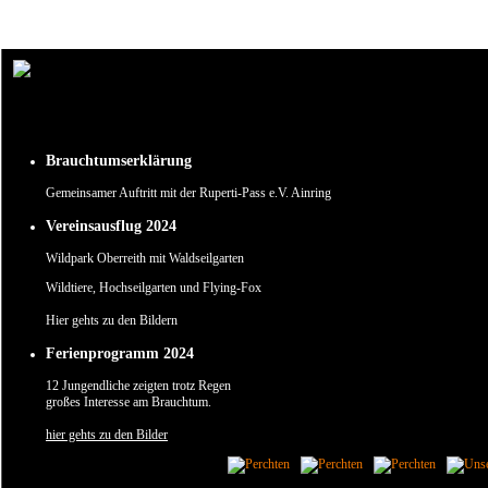
Um unsere Webseite für Sie optimal zu gestalten und fortlaufend verbessern zu können, verw
Durch die weitere Nutzung der Webseite stimmen Sie der Verwendung von Cookies zu.
✖
Brauchtumserklärung
Gemeinsamer Auftritt mit der Ruperti-Pass e.V. Ainring
Vereinsausflug 2024
Wildpark Oberreith mit Waldseilgarten
Wildtiere, Hochseilgarten und Flying-Fox
Hier gehts zu den Bildern
Ferienprogramm 2024
12 Jungendliche zeigten trotz Regen
großes Interesse am Brauchtum.
hier gehts zu den Bilder