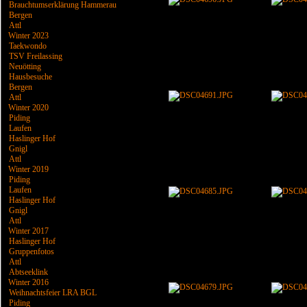
Brauchtumserklärung Hammerau
Bergen
Attl
Winter 2023
Taekwondo
TSV Freilassing
Neuötting
Hausbesuche
Bergen
Attl
Winter 2020
Piding
Laufen
Haslinger Hof
Gnigl
Attl
Winter 2019
Piding
Laufen
Haslinger Hof
Gnigl
Attl
Winter 2017
Haslinger Hof
Gruppenfotos
Attl
Abtseeklink
Winter 2016
Weihnachtsfeier LRA BGL
Piding