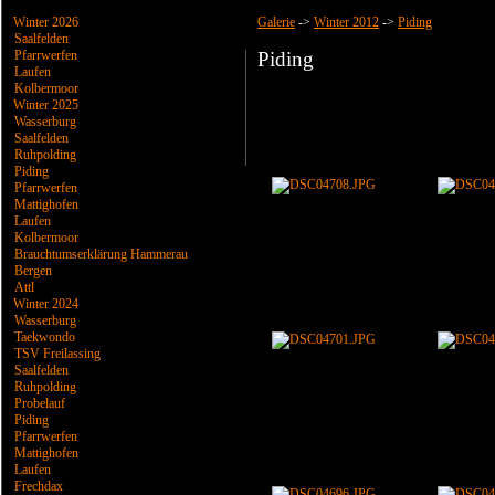
Winter 2026
Galerie
->
Winter 2012
->
Piding
Saalfelden
Pfarrwerfen
Piding
Laufen
Kolbermoor
Winter 2025
Wasserburg
Saalfelden
Ruhpolding
Piding
Pfarrwerfen
Mattighofen
Laufen
Kolbermoor
Brauchtumserklärung Hammerau
Bergen
Attl
Winter 2024
Wasserburg
Taekwondo
TSV Freilassing
Saalfelden
Ruhpolding
Probelauf
Piding
Pfarrwerfen
Mattighofen
Laufen
Frechdax