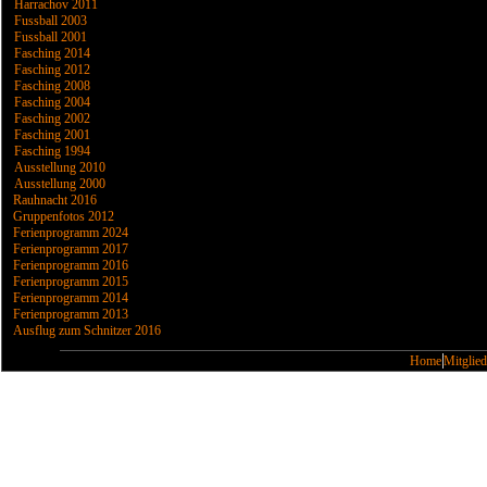
Harrachov 2011
Fussball 2003
Fussball 2001
Fasching 2014
Fasching 2012
Fasching 2008
Fasching 2004
Fasching 2002
Fasching 2001
Fasching 1994
Ausstellung 2010
Ausstellung 2000
Rauhnacht 2016
Gruppenfotos 2012
Ferienprogramm 2024
Ferienprogramm 2017
Ferienprogramm 2016
Ferienprogramm 2015
Ferienprogramm 2014
Ferienprogramm 2013
Ausflug zum Schnitzer 2016
Home
Mitglied