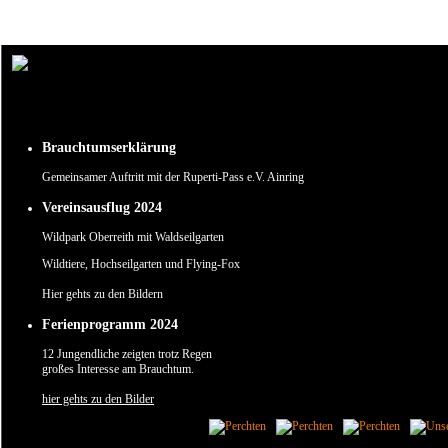
Um unsere Webseite für Sie optimal zu gestalten und fortlaufend verbessern zu können, verw
Durch die weitere Nutzung der Webseite stimmen Sie der Verwendung von Cookies zu.
✖
Brauchtumserklärung
Gemeinsamer Auftritt mit der Ruperti-Pass e.V. Ainring
Vereinsausflug 2024
Wildpark Oberreith mit Waldseilgarten
Wildtiere, Hochseilgarten und Flying-Fox
Hier gehts zu den Bildern
Ferienprogramm 2024
12 Jungendliche zeigten trotz Regen
großes Interesse am Brauchtum.
hier gehts zu den Bilder