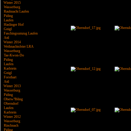
Winter 2015
Wasserburg
Rauhnacht Laufen
Piding
Laufen
Haslinger Hof
Gnigl
Faschingsumzug Laufen
Attl
Winter 2014
Weihnachtsfeier LRA
Wasserburg
Tae-Kwon-Do
Piding
Laufen
Karlstein
Gnigl
Forsthart
Attl
Winter 2013
Wasserburg
Piding
Oberw?lbling
Oberndorf
Laufen
Karlstein
Winter 2012
Wasserburg
Rinchnach
Piding