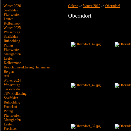
Winter 2026
Galerie
->
Winter 2012
->
Oberndorf
Saalfelden
Pfarrwerfen
Oberndorf
Laufen
Kolbermoor
Winter 2025
Wasserburg
Saalfelden
Ruhpolding
Piding
Pfarrwerfen
Mattighofen
Laufen
Kolbermoor
Brauchtumserklärung Hammerau
Bergen
Attl
Winter 2024
Wasserburg
Taekwondo
TSV Freilassing
Saalfelden
Ruhpolding
Probelauf
Piding
Pfarrwerfen
Mattighofen
Laufen
Frechdax