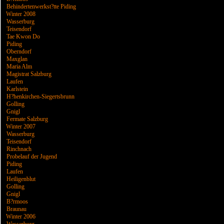
Behindertenwerkst?tte Piding
Winter 2008
Wasserburg
Teisendorf
Tae Kwon Do
Piding
Oberndorf
Maxglan
Maria Alm
Magistrat Salzburg
Laufen
Karlstein
H?henkirchen-Siegertsbrunn
Golling
Gnigl
Fermate Salzburg
Winter 2007
Wasserburg
Teisendorf
Rinchnach
Probelauf der Jugend
Piding
Laufen
Heiligenblut
Golling
Gnigl
B?rmoos
Braunau
Winter 2006