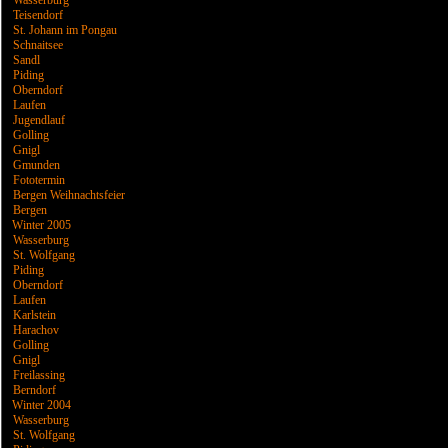
Wasserburg
Teisendorf
St. Johann im Pongau
Schnaitsee
Sandl
Piding
Oberndorf
Laufen
Jugendlauf
Golling
Gnigl
Gmunden
Fototermin
Bergen Weihnachtsfeier
Bergen
Winter 2005
Wasserburg
St. Wolfgang
Piding
Oberndorf
Laufen
Karlstein
Harachov
Golling
Gnigl
Freilassing
Berndorf
Winter 2004
Wasserburg
St. Wolfgang