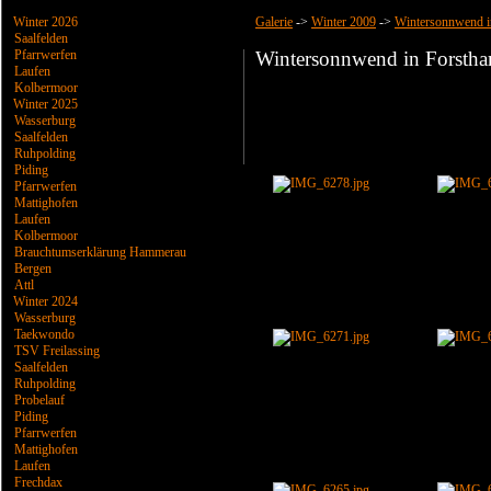
Winter 2026
Galerie
->
Winter 2009
->
Wintersonnwend in
Saalfelden
Pfarrwerfen
Wintersonnwend in Forsthar
Laufen
Kolbermoor
Winter 2025
Wasserburg
Saalfelden
Ruhpolding
Piding
Pfarrwerfen
Mattighofen
Laufen
Kolbermoor
Brauchtumserklärung Hammerau
Bergen
Attl
Winter 2024
Wasserburg
Taekwondo
TSV Freilassing
Saalfelden
Ruhpolding
Probelauf
Piding
Pfarrwerfen
Mattighofen
Laufen
Frechdax