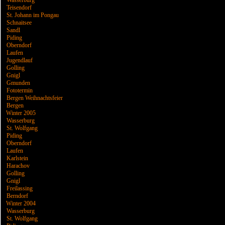
Wasserburg
Teisendorf
St. Johann im Pongau
Schnaitsee
Sandl
Piding
Oberndorf
Laufen
Jugendlauf
Golling
Gnigl
Gmunden
Fototermin
Bergen Weihnachtsfeier
Bergen
Winter 2005
Wasserburg
St. Wolfgang
Piding
Oberndorf
Laufen
Karlstein
Harachov
Golling
Gnigl
Freilassing
Berndorf
Winter 2004
Wasserburg
St. Wolfgang