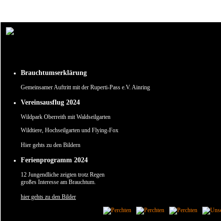
Um unsere Webseite für Sie optimal zu gestalten und fortlaufend verbessern zu können, verw
Durch die weitere Nutzung der Webseite stimmen Sie der Verwendung von Cookies zu.
✖
Brauchtumserklärung
Gemeinsamer Auftritt mit der Ruperti-Pass e.V. Ainring
Vereinsausflug 2024
Wildpark Oberreith mit Waldseilgarten
Wildtiere, Hochseilgarten und Flying-Fox
Hier gehts zu den Bildern
Ferienprogramm 2024
12 Jungendliche zeigten trotz Regen
großes Interesse am Brauchtum.
hier gehts zu den Bilder