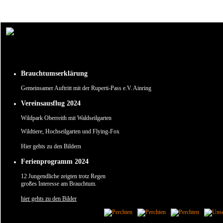
Um unsere Webseite für Sie optimal zu gestalten und fortlaufend verbessern zu können, verw
Durch die weitere Nutzung der Webseite stimmen Sie der Verwendung von Cookies zu.
✖
Brauchtumserklärung
Gemeinsamer Auftritt mit der Ruperti-Pass e.V. Ainring
Vereinsausflug 2024
Wildpark Oberreith mit Waldseilgarten
Wildtiere, Hochseilgarten und Flying-Fox
Hier gehts zu den Bildern
Ferienprogramm 2024
12 Jungendliche zeigten trotz Regen
großes Interesse am Brauchtum.
hier gehts zu den Bilder