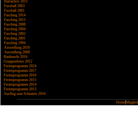
Harrachov 2011
Fussball 2003
Fussball 2001
Fasching 2014
Fasching 2012
Fasching 2008
Fasching 2004
Fasching 2002
Fasching 2001
Fasching 1994
Ausstellung 2010
Ausstellung 2000
Rauhnacht 2016
Gruppenfotos 2012
Ferienprogramm 2024
Ferienprogramm 2017
Ferienprogramm 2016
Ferienprogramm 2015
Ferienprogramm 2014
Ferienprogramm 2013
Ausflug zum Schnitzer 2016
Home
Mitglied