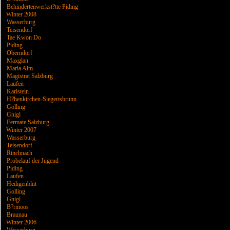
Behindertenwerkst?tte Piding
Winter 2008
Wasserburg
Teisendorf
Tae Kwon Do
Piding
Oberndorf
Maxglan
Maria Alm
Magistrat Salzburg
Laufen
Karlstein
H?henkirchen-Siegertsbrunn
Golling
Gnigl
Fermate Salzburg
Winter 2007
Wasserburg
Teisendorf
Rinchnach
Probelauf der Jugend
Piding
Laufen
Heiligenblut
Golling
Gnigl
B?rmoos
Braunau
Winter 2006