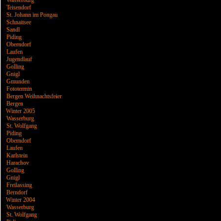
Wasserburg
Teisendorf
St. Johann im Pongau
Schnaitsee
Sandl
Piding
Oberndorf
Laufen
Jugendlauf
Golling
Gnigl
Gmunden
Fototermin
Bergen Weihnachtsfeier
Bergen
Winter 2005
Wasserburg
St. Wolfgang
Piding
Oberndorf
Laufen
Karlstein
Harachov
Golling
Gnigl
Freilassing
Berndorf
Winter 2004
Wasserburg
St. Wolfgang