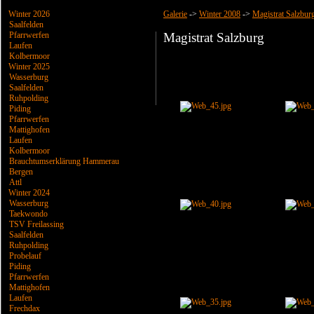
Winter 2026
Galerie
->
Winter 2008
->
Magistrat Salzbur
Saalfelden
Pfarrwerfen
Magistrat Salzburg
Laufen
Kolbermoor
Winter 2025
Wasserburg
Saalfelden
Ruhpolding
Piding
Pfarrwerfen
Mattighofen
Laufen
Kolbermoor
Brauchtumserklärung Hammerau
Bergen
Attl
Winter 2024
Wasserburg
Taekwondo
TSV Freilassing
Saalfelden
Ruhpolding
Probelauf
Piding
Pfarrwerfen
Mattighofen
Laufen
Frechdax