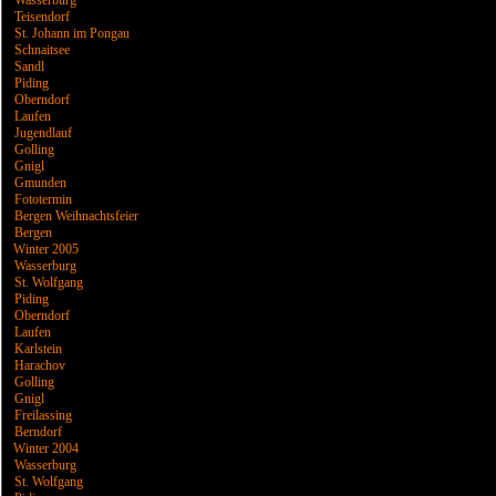
Wasserburg
Teisendorf
St. Johann im Pongau
Schnaitsee
Sandl
Piding
Oberndorf
Laufen
Jugendlauf
Golling
Gnigl
Gmunden
Fototermin
Bergen Weihnachtsfeier
Bergen
Winter 2005
Wasserburg
St. Wolfgang
Piding
Oberndorf
Laufen
Karlstein
Harachov
Golling
Gnigl
Freilassing
Berndorf
Winter 2004
Wasserburg
St. Wolfgang