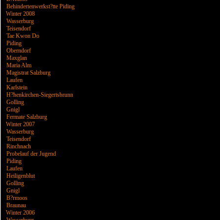
Behindertenwerkst?tte Piding
Winter 2008
Wasserburg
Teisendorf
Tae Kwon Do
Piding
Oberndorf
Maxglan
Maria Alm
Magistrat Salzburg
Laufen
Karlstein
H?henkirchen-Siegertsbrunn
Golling
Gnigl
Fermate Salzburg
Winter 2007
Wasserburg
Teisendorf
Rinchnach
Probelauf der Jugend
Piding
Laufen
Heiligenblut
Golling
Gnigl
B?rmoos
Braunau
Winter 2006