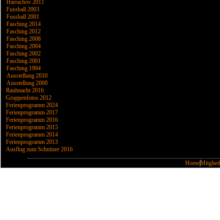
Harrachov 2011
Fussball 2003
Fussball 2001
Fasching 2014
Fasching 2012
Fasching 2008
Fasching 2004
Fasching 2002
Fasching 2001
Fasching 1994
Ausstellung 2010
Ausstellung 2000
Rauhnacht 2016
Gruppenfotos 2012
Ferienprogramm 2024
Ferienprogramm 2017
Ferienprogramm 2016
Ferienprogramm 2015
Ferienprogramm 2014
Ferienprogramm 2013
Ausflug zum Schnitzer 2016
Home
Mitglied