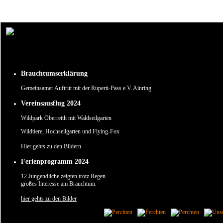
Um unsere Webseite für Sie optimal zu gestalten und fortlaufend verbessern zu können, verw
Durch die weitere Nutzung der Webseite stimmen Sie der Verwendung von Cookies zu.
✖
Brauchtumserklärung
Gemeinsamer Auftritt mit der Ruperti-Pass e.V. Ainring
Vereinsausflug 2024
Wildpark Oberreith mit Waldseilgarten
Wildtiere, Hochseilgarten und Flying-Fox
Hier gehts zu den Bildern
Ferienprogramm 2024
12 Jungendliche zeigten trotz Regen
großes Interesse am Brauchtum.
hier gehts zu den Bilder