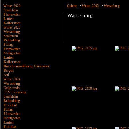
Winter 2026
Galerie
->
Winter 2005
->
Wasserburg
Saalfelden
Pfarrwerfen
Wasserburg
Laufen
Kolbermoor
Winter 2025
Wasserburg
Saalfelden
Ruhpolding
Piding
Pfarrwerfen
Mattighofen
Laufen
Kolbermoor
Brauchtumserklärung Hammerau
Bergen
Attl
Winter 2024
Wasserburg
Taekwondo
TSV Freilassing
Saalfelden
Ruhpolding
Probelauf
Piding
Pfarrwerfen
Mattighofen
Laufen
Frechdax