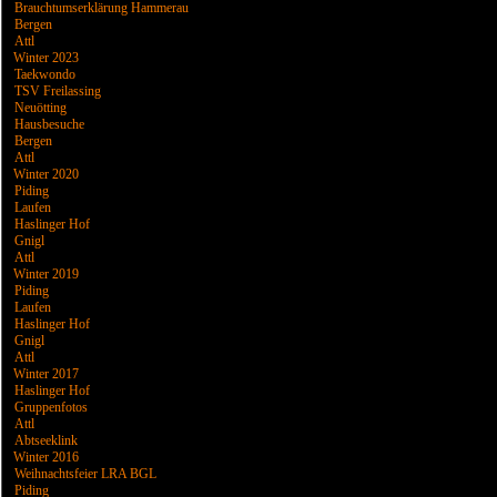
Brauchtumserklärung Hammerau
Bergen
Attl
Winter 2023
Taekwondo
TSV Freilassing
Neuötting
Hausbesuche
Bergen
Attl
Winter 2020
Piding
Laufen
Haslinger Hof
Gnigl
Attl
Winter 2019
Piding
Laufen
Haslinger Hof
Gnigl
Attl
Winter 2017
Haslinger Hof
Gruppenfotos
Attl
Abtseeklink
Winter 2016
Weihnachtsfeier LRA BGL
Piding