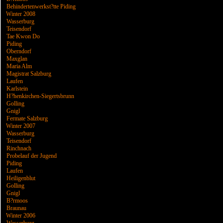
Behindertenwerkst?tte Piding
Winter 2008
Wasserburg
Teisendorf
Tae Kwon Do
Piding
Oberndorf
Maxglan
Maria Alm
Magistrat Salzburg
Laufen
Karlstein
H?henkirchen-Siegertsbrunn
Golling
Gnigl
Fermate Salzburg
Winter 2007
Wasserburg
Teisendorf
Rinchnach
Probelauf der Jugend
Piding
Laufen
Heiligenblut
Golling
Gnigl
B?rmoos
Braunau
Winter 2006