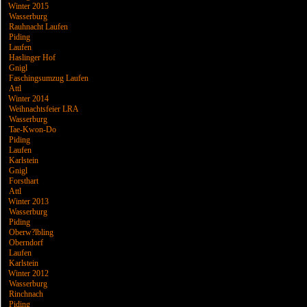
Winter 2015
Wasserburg
Rauhnacht Laufen
Piding
Laufen
Haslinger Hof
Gnigl
Faschingsumzug Laufen
Attl
Winter 2014
Weihnachtsfeier LRA
Wasserburg
Tae-Kwon-Do
Piding
Laufen
Karlstein
Gnigl
Forsthart
Attl
Winter 2013
Wasserburg
Piding
Oberw?lbling
Oberndorf
Laufen
Karlstein
Winter 2012
Wasserburg
Rinchnach
Piding