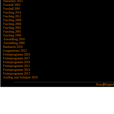
Harrachov 2011
Fussball 2003
Fussball 2001
Fasching 2014
Fasching 2012
Fasching 2008
Fasching 2004
Fasching 2002
Fasching 2001
Fasching 1994
Ausstellung 2010
Ausstellung 2000
Rauhnacht 2016
Gruppenfotos 2012
Ferienprogramm 2024
Ferienprogramm 2017
Ferienprogramm 2016
Ferienprogramm 2015
Ferienprogramm 2014
Ferienprogramm 2013
Ausflug zum Schnitzer 2016
Home
Mitglied