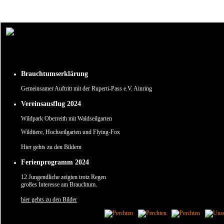
Um unsere Webseite für Sie optimal zu gestalten und fortlaufend verbessern zu können, verw
Durch die weitere Nutzung der Webseite stimmen Sie der Verwendung von Cookies zu.
✖
Brauchtumserklärung
Gemeinsamer Auftritt mit der Ruperti-Pass e.V. Ainring
Vereinsausflug 2024
Wildpark Oberreith mit Waldseilgarten
Wildtiere, Hochseilgarten und Flying-Fox
Hier gehts zu den Bildern
Ferienprogramm 2024
12 Jungendliche zeigten trotz Regen
großes Interesse am Brauchtum.
hier gehts zu den Bilder