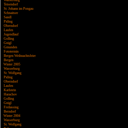
Wasserburg
Teisendorf
St. Johann im Pongau
Schnaitsee
Sandl
Piding
Oberndorf
Laufen
Jugendlauf
Golling
Gnigl
Gmunden
Fototermin
Bergen Weihnachtsfeier
Bergen
Winter 2005
Wasserburg
St. Wolfgang
Piding
Oberndorf
Laufen
Karlstein
Harachov
Golling
Gnigl
Freilassing
Berndorf
Winter 2004
Wasserburg
St. Wolfgang