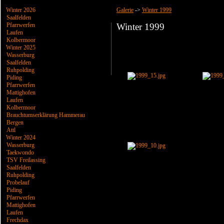
Winter 2026
Galerie
->
Winter 1999
Saalfelden
Pfarrwerfen
Winter 1999
Laufen
Kolbermoor
Winter 2025
Wasserburg
Saalfelden
Ruhpolding
Piding
Pfarrwerfen
Mattighofen
Laufen
Kolbermoor
Brauchtumserklärung Hammerau
Bergen
Attl
Winter 2024
Wasserburg
Taekwondo
TSV Freilassing
Saalfelden
Ruhpolding
Probelauf
Piding
Pfarrwerfen
Mattighofen
Laufen
Frechdax