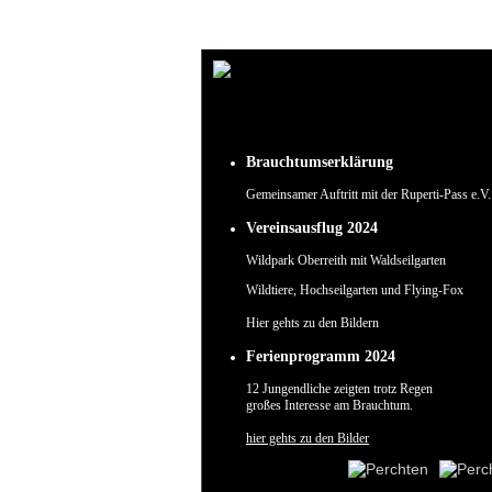
Um unsere Webseite für Sie optimal zu gestalten und fortlaufend verbessern zu können, verw
Durch die weitere Nutzung der Webseite stimmen Sie der Verwendung von Cookies zu.
✖
Brauchtumserklärung
Gemeinsamer Auftritt mit der Ruperti-Pass e.V.
Vereinsausflug 2024
Wildpark Oberreith mit Waldseilgarten
Wildtiere, Hochseilgarten und Flying-Fox
Hier gehts zu den Bildern
Ferienprogramm 2024
12 Jungendliche zeigten trotz Regen
großes Interesse am Brauchtum.
hier gehts zu den Bilder