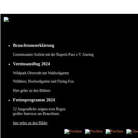
Um unsere Webseite für Sie optimal zu gestalten und fortlaufend verbessern zu können, verw
Durch die weitere Nutzung der Webseite stimmen Sie der Verwendung von Cookies zu.
✖
Brauchtumserklärung
Gemeinsamer Auftritt mit der Ruperti-Pass e.V. Ainring
Vereinsausflug 2024
Wildpark Oberreith mit Waldseilgarten
Wildtiere, Hochseilgarten und Flying-Fox
Hier gehts zu den Bildern
Ferienprogramm 2024
12 Jungendliche zeigten trotz Regen
großes Interesse am Brauchtum.
hier gehts zu den Bilder