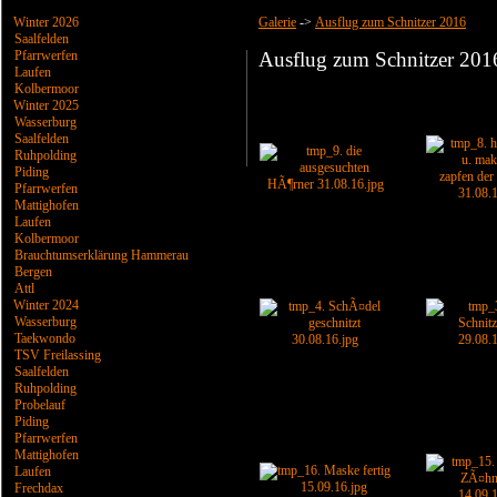
Winter 2026
Galerie
->
Ausflug zum Schnitzer 2016
Saalfelden
Pfarrwerfen
Ausflug zum Schnitzer 201
Laufen
Kolbermoor
Winter 2025
Wasserburg
Saalfelden
Ruhpolding
Piding
Pfarrwerfen
Mattighofen
Laufen
Kolbermoor
Brauchtumserklärung Hammerau
Bergen
Attl
Winter 2024
Wasserburg
Taekwondo
TSV Freilassing
Saalfelden
Ruhpolding
Probelauf
Piding
Pfarrwerfen
Mattighofen
Laufen
Frechdax