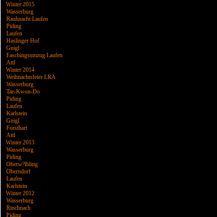
Winter 2015
Wasserburg
Rauhnacht Laufen
Piding
Laufen
Haslinger Hof
Gnigl
Faschingsumzug Laufen
Attl
Winter 2014
Weihnachtsfeier LRA
Wasserburg
Tae-Kwon-Do
Piding
Laufen
Karlstein
Gnigl
Forsthart
Attl
Winter 2013
Wasserburg
Piding
Oberw?lbling
Oberndorf
Laufen
Karlstein
Winter 2012
Wasserburg
Rinchnach
Piding