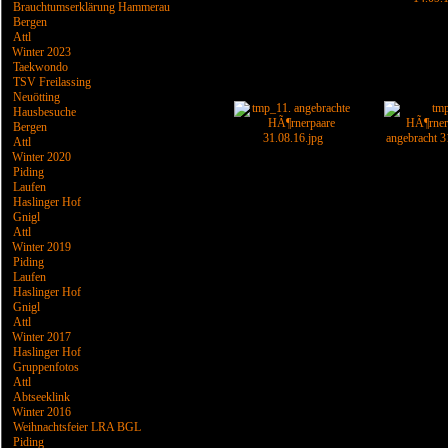
Brauchtumserklärung Hammerau
Bergen
Attl
Winter 2023
Taekwondo
TSV Freilassing
Neuötting
Hausbesuche
Bergen
Attl
Winter 2020
Piding
Laufen
Haslinger Hof
Gnigl
Attl
Winter 2019
Piding
Laufen
Haslinger Hof
Gnigl
Attl
Winter 2017
Haslinger Hof
Gruppenfotos
Attl
Abtseeklink
Winter 2016
Weihnachtsfeier LRA BGL
Piding