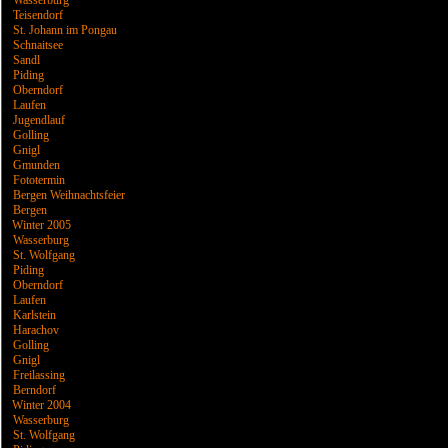
Wasserburg
Teisendorf
St. Johann im Pongau
Schnaitsee
Sandl
Piding
Oberndorf
Laufen
Jugendlauf
Golling
Gnigl
Gmunden
Fototermin
Bergen Weihnachtsfeier
Bergen
Winter 2005
Wasserburg
St. Wolfgang
Piding
Oberndorf
Laufen
Karlstein
Harachov
Golling
Gnigl
Freilassing
Berndorf
Winter 2004
Wasserburg
St. Wolfgang