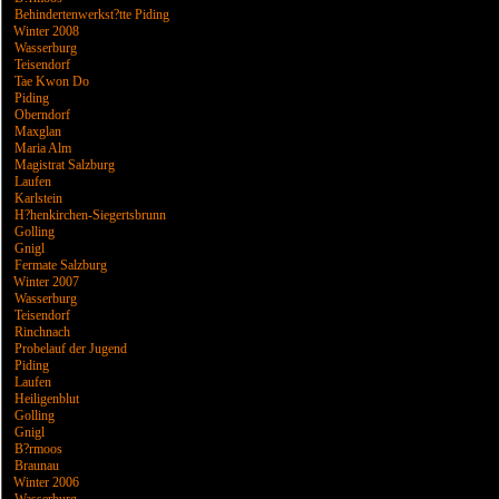
Behindertenwerkst?tte Piding
Winter 2008
Wasserburg
Teisendorf
Tae Kwon Do
Piding
Oberndorf
Maxglan
Maria Alm
Magistrat Salzburg
Laufen
Karlstein
H?henkirchen-Siegertsbrunn
Golling
Gnigl
Fermate Salzburg
Winter 2007
Wasserburg
Teisendorf
Rinchnach
Probelauf der Jugend
Piding
Laufen
Heiligenblut
Golling
Gnigl
B?rmoos
Braunau
Winter 2006