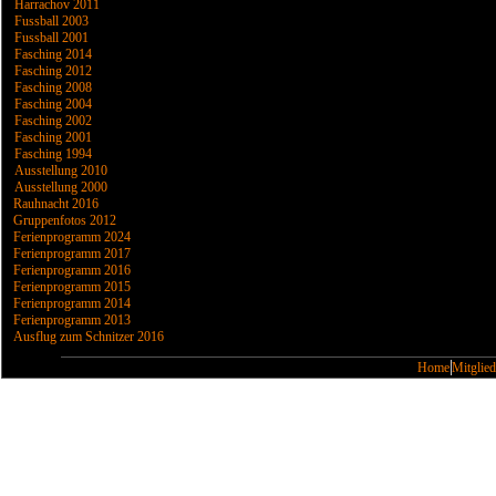
Harrachov 2011
Fussball 2003
Fussball 2001
Fasching 2014
Fasching 2012
Fasching 2008
Fasching 2004
Fasching 2002
Fasching 2001
Fasching 1994
Ausstellung 2010
Ausstellung 2000
Rauhnacht 2016
Gruppenfotos 2012
Ferienprogramm 2024
Ferienprogramm 2017
Ferienprogramm 2016
Ferienprogramm 2015
Ferienprogramm 2014
Ferienprogramm 2013
Ausflug zum Schnitzer 2016
Home
Mitglied