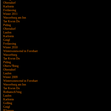
Oberndorf
Karlstein
Freilassing
Winter 2011
Wasserburg am Inn
Tae Kwon Do
Piding
Oberndorf
Laufen
Karlstein
Gnigl
Freilassing
Winter 2010
Wintersonnwend in Forsthart
Wasserburg
Tae Kwon Do
Piding
Oberw?lbing
Oberndorf
Laufen
Winter 2009
Wintersonnwend in Forsthart
Wasserburg am Inn
Tae Kwon Do
Rothansch?ring
Laufen
Karlstein
Golling
Gnigl
B?rmoos