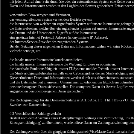
mit jedem Aufruf einer Seite durch Sie oder ein automatisiertes System eine Reihe von
Daten und Informationen werden in den Logfiles des Servers gespeichert. Erfasst werd
verwendeten Browsertypen und Versionen,
das vom zugreifenden System verwendete Betriebssystem,
die Internetseite, von welcher ein zugreifendes System auf unsere Internetseite gelangt (
die Unterwebseiten, welche über ein zugreifendes System auf unserer Internetseite ange
das Datum und die Uhrzeit eines Zugriffs auf die Internetseite,
eine gekürzte Internet-Protokoll-Adresse (anonymisierte IP-Adresse),
der Internet-Service-Provider des zugreifenden Systems.
Bei der Nutzung dieser allgemeinen Daten und Informationen ziehen wir keine Rücksch
vielmehr benötigt, um
die Inhalte unserer Internetseite korrekt auszuliefern,
die Inhalte unserer Internetseite sowie die Werbung für diese zu optimieren,
die dauerhafte Funktionsfähigkeit unserer IT-Systeme und der Technik unserer Internets
um Strafverfolgungsbehörden im Falle eines Cyberangriffes die zur Strafverfolgung not
Diese erhobenen Daten und Informationen werden durch uns daher einerseits statistisch
und die Datensicherheit in unserem Unternehmen zu erhöhen, um letztlich ein optimales 
personenbezogenen Daten sicherzustellen. Die anonymen Daten der Server-Logfiles werd
angegebenen personenbezogenen Daten gespeichert.
Die Rechtsgrundlage für die Datenverarbeitung ist Art. 6 Abs. 1 S. 1 lit. f DS-GVO. Unse
Zwecken zur Datenerhebung.
6.3 Verschlüsselter Zahlungsverkehr
Besteht nach dem Abschluss eines kostenpflichtigen Vertrags eine Verpflichtung, uns 
Einzugsermächtigung) zu übermitteln, werden diese Daten zur Zahlungsabwicklung benö
Der Zahlungsverkehr über die gängigen Zahlungsmittel (Visa/MasterCard, Lastschriftverf