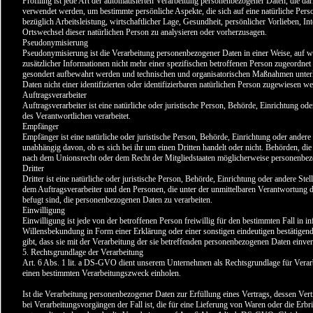
Profiling ist jede Art der automatisierten Verarbeitung personenbezogener Daten, die d
verwendet werden, um bestimmte persönliche Aspekte, die sich auf eine natürliche Per
bezüglich Arbeitsleistung, wirtschaftlicher Lage, Gesundheit, persönlicher Vorlieben, Int
Ortswechsel dieser natürlichen Person zu analysieren oder vorherzusagen.
Pseudonymisierung
Pseudonymisierung ist die Verarbeitung personenbezogener Daten in einer Weise, auf
zusätzlicher Informationen nicht mehr einer spezifischen betroffenen Person zugeordnet
gesondert aufbewahrt werden und technischen und organisatorischen Maßnahmen unterli
Daten nicht einer identifizierten oder identifizierbaren natürlichen Person zugewiesen w
Auftragsverarbeiter
Auftragsverarbeiter ist eine natürliche oder juristische Person, Behörde, Einrichtung o
des Verantwortlichen verarbeitet.
Empfänger
Empfänger ist eine natürliche oder juristische Person, Behörde, Einrichtung oder ander
unabhängig davon, ob es sich bei ihr um einen Dritten handelt oder nicht. Behörden, 
nach dem Unionsrecht oder dem Recht der Mitgliedstaaten möglicherweise personenbezog
Dritter
Dritter ist eine natürliche oder juristische Person, Behörde, Einrichtung oder andere St
dem Auftragsverarbeiter und den Personen, die unter der unmittelbaren Verantwortung d
befugt sind, die personenbezogenen Daten zu verarbeiten.
Einwilligung
Einwilligung ist jede von der betroffenen Person freiwillig für den bestimmten Fall in
Willensbekundung in Form einer Erklärung oder einer sonstigen eindeutigen bestätigend
gibt, dass sie mit der Verarbeitung der sie betreffenden personenbezogenen Daten einver
5. Rechtsgrundlage der Verarbeitung
Art. 6 Abs. 1 lit. a DS-GVO dient unserem Unternehmen als Rechtsgrundlage für Verarb
einen bestimmten Verarbeitungszweck einholen.
Ist die Verarbeitung personenbezogener Daten zur Erfüllung eines Vertrags, dessen Vertra
bei Verarbeitungsvorgängen der Fall ist, die für eine Lieferung von Waren oder die Erb