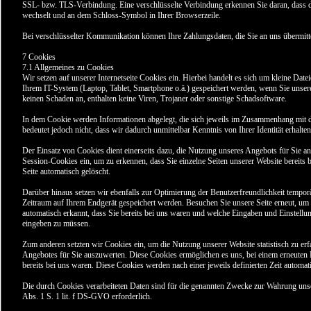
SSL- bzw. TLS-Verbindung. Eine verschlüsselte Verbindung erkennen Sie daran, dass die
wechselt und an dem Schloss-Symbol in Ihrer Browserzeile.
Bei verschlüsselter Kommunikation können Ihre Zahlungsdaten, die Sie an uns übermitte
7 Cookies
7.1 Allgemeines zu Cookies
Wir setzen auf unserer Internetseite Cookies ein. Hierbei handelt es sich um kleine Datei
Ihrem IT-System (Laptop, Tablet, Smartphone o.ä.) gespeichert werden, wenn Sie unser
keinen Schaden an, enthalten keine Viren, Trojaner oder sonstige Schadsoftware.
In dem Cookie werden Informationen abgelegt, die sich jeweils im Zusammenhang mit d
bedeutet jedoch nicht, dass wir dadurch unmittelbar Kenntnis von Ihrer Identität erhalten
Der Einsatz von Cookies dient einerseits dazu, die Nutzung unseres Angebots für Sie a
Session-Cookies ein, um zu erkennen, dass Sie einzelne Seiten unserer Website bereits
Seite automatisch gelöscht.
Darüber hinaus setzen wir ebenfalls zur Optimierung der Benutzerfreundlichkeit temporä
Zeitraum auf Ihrem Endgerät gespeichert werden. Besuchen Sie unsere Seite erneut, u
automatisch erkannt, dass Sie bereits bei uns waren und welche Eingaben und Einstellun
eingeben zu müssen.
Zum anderen setzten wir Cookies ein, um die Nutzung unserer Website statistisch zu 
Angebotes für Sie auszuwerten. Diese Cookies ermöglichen es uns, bei einem erneuten 
bereits bei uns waren. Diese Cookies werden nach einer jeweils definierten Zeit automat
Die durch Cookies verarbeiteten Daten sind für die genannten Zwecke zur Wahrung unsere
Abs. 1 S. 1 lit. f DS-GVO erforderlich.