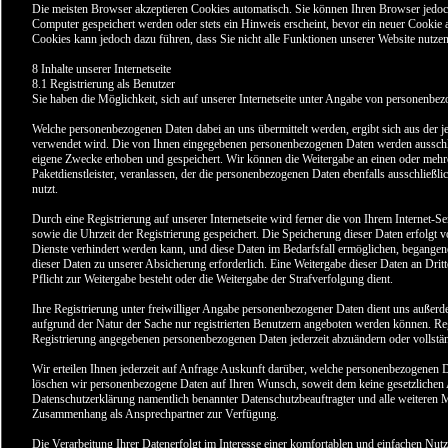
Die meisten Browser akzeptieren Cookies automatisch. Sie können Ihren Browser jedoc
Computer gespeichert werden oder stets ein Hinweis erscheint, bevor ein neuer Cookie 
Cookies kann jedoch dazu führen, dass Sie nicht alle Funktionen unserer Website nutze
8 Inhalte unserer Internetseite
8.1 Registrierung als Benutzer
Sie haben die Möglichkeit, sich auf unserer Internetseite unter Angabe von personenbez
Welche personenbezogenen Daten dabei an uns übermittelt werden, ergibt sich aus der j
verwendet wird. Die von Ihnen eingegebenen personenbezogenen Daten werden ausschli
eigene Zwecke erhoben und gespeichert. Wir können die Weitergabe an einen oder mehrer
Paketdienstleister, veranlassen, der die personenbezogenen Daten ebenfalls ausschließli
nutzt.
Durch eine Registrierung auf unserer Internetseite wird ferner die von Ihrem Internet-
sowie die Uhrzeit der Registrierung gespeichert. Die Speicherung dieser Daten erfolgt
Dienste verhindert werden kann, und diese Daten im Bedarfsfall ermöglichen, begangene 
dieser Daten zu unserer Absicherung erforderlich. Eine Weitergabe dieser Daten an Dritte
Pflicht zur Weitergabe besteht oder die Weitergabe der Strafverfolgung dient.
Ihre Registrierung unter freiwilliger Angabe personenbezogener Daten dient uns außerde
aufgrund der Natur der Sache nur registrierten Benutzern angeboten werden können. Regis
Registrierung angegebenen personenbezogenen Daten jederzeit abzuändern oder vollstä
Wir erteilen Ihnen jederzeit auf Anfrage Auskunft darüber, welche personenbezogenen Da
löschen wir personenbezogene Daten auf Ihren Wunsch, soweit dem keine gesetzlichen 
Datenschutzerklärung namentlich benannter Datenschutzbeauftragter und alle weiteren Mi
Zusammenhang als Ansprechpartner zur Verfügung.
Die Verarbeitung Ihrer Datenerfolgt im Interesse einer komfortablen und einfachen Nutzun