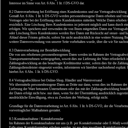
Interesse im Sinne von Art. 6 Abs. 1 lit. f DS-GVO dar.
8.2 Datenverarbeitung bei Eröffnung eines Kundenkontos und zur Vertragsabwicklung
Gemäß Art. 6 Abs. 1 lit. b DS-GVO werden personenbezogene Daten erhoben und verarb
Vertrages oder bei der Eröffnung eines Kundenkontos mitteilen. Welche Daten erhoben 
ersichtlich. Eine Löschung Ihres Kundenkontos ist jederzeit möglich und kann durch ein
erfolgen. Wir speichern und verwenden die von Ihnen mitgeteilten Daten zur Vertragsa
oder Löschung Ihres Kundenkontos werden Ihre Daten mit Rücksicht auf steuer- und ha
Ablauf dieser Fristen gelöscht, sofern Sie nicht ausdrücklich in eine weitere Nutzung Ihr
weitere Datenverwendung von unserer Seite vorbehalten wurde, über die wir Sie nachst
8.3 Datenverarbeitung zur Bestellabwicklung
Die von uns erhobenen personenbezogenen Daten werden im Rahmen der Vertragsabwick
Transportunternehmen weitergegeben, soweit dies zur Lieferung der Ware erforderlich 
Zahlungsabwicklung an das beauftragte Kreditinstitut weiter, sofern dies für die Zahlun
Zahlungsdienstleister eingesetzt werden, informieren wir hierüber nachstehend explizit.
hierbei Art. 6 Abs. 1 lit. b DS-GVO.
8.4 Vertragsabschlüsse bei Online-Shop, Händler und Warenversand
Wir übermitteln personenbezogene Daten an Dritte nur dann, wenn dies im Rahmen der V
Lieferung der Ware betrauten Unternehmen oder das mit der Zahlungsabwicklung beauftr
der Daten erfolgt nicht bzw. nur dann, wenn Sie der Übermittlung ausdrücklich zugesti
ausdrückliche Einwilligung, etwa zu Zwecken der Werbung, erfolgt nicht.
Grundlage für die Datenverarbeitung ist Art. 6 Abs. 1 lit. b DS-GVO, der die Verarbeit
vorvertraglicher Maßnahmen gestattet.
8.5 Kontaktaufnahme / Kontaktformular
Im Rahmen der Kontaktaufnahme mit uns (z.B. per Kontaktformular oder E-Mail) wer
Falle eines Kontaktformulars erhoben werden, ist aus dem jeweiligen Kontaktformular e