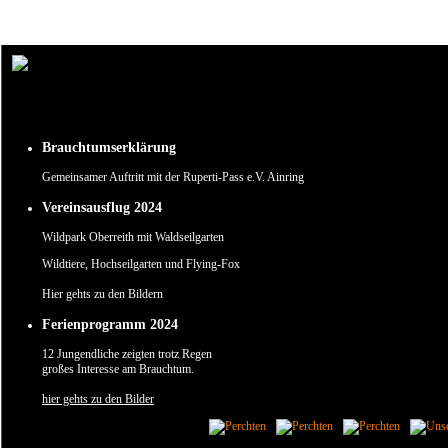
Um unsere Webseite für Sie optimal zu gestalten und fortlaufend verbessern zu können, verw
Durch die weitere Nutzung der Webseite stimmen Sie der Verwendung von Cookies zu.
✖
Brauchtumserklärung
Gemeinsamer Auftritt mit der Ruperti-Pass e.V. Ainring
Vereinsausflug 2024
Wildpark Oberreith mit Waldseilgarten
Wildtiere, Hochseilgarten und Flying-Fox
Hier gehts zu den Bildern
Ferienprogramm 2024
12 Jungendliche zeigten trotz Regen
großes Interesse am Brauchtum.
hier gehts zu den Bilder