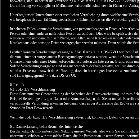
notwendig sind, so beruht die Verarbeitung auf Art. 6 Abs. 1 lit. b DS-GVO. Gleiches g
Durchführung vorvertraglicher Maßnahmen erforderlich sind, etwa in Fällen von Anfra
Unterliegt unser Unternehmen einer rechtlichen Verpflichtung durch welche eine Verar
wie beispielsweise zur Erfüllung steuerlicher Pflichten, so basiert die Verarbeitung auf 
In seltenen Fällen könnte die Verarbeitung von personenbezogenen Daten erforderlich w
Person oder einer anderen natürlichen Person zu schützen. Dies wäre beispielsweise der
werden würde und daraufhin sein Name, sein Alter, seine Krankenkassendaten oder sons
Krankenhaus oder sonstige Dritte weitergegeben werden müssten. Dann würde die Verar
Letztlich könnten Verarbeitungsvorgänge auf Art. 6 Abs. 1 lit. f DS-GVO beruhen. Auf
die von keiner der vorgenannten Rechtsgrundlagen erfasst werden, wenn die Verarbeitun
Unternehmens oder eines Dritten erforderlich ist, sofern die Interessen, Grundrechte u
Solche Verarbeitungsvorgänge sind uns insbesondere deshalb gestattet, weil sie durch
wurden. Er vertrat insoweit die Auffassung, dass ein berechtigtes Interesse anzunehm
sind (Erwägungsgrund 47 Satz 2 DS-GVO).
6 Technik
6.1 SSL/TLS-Verschlüsselung
Diese Seite nutzt zur Gewährleistung der Sicherheit der Datenverarbeitung und zum Sch
Beispiel Bestellungen, Login-Daten oder Kontaktanfragen, die Sie an uns als Betreibe
verschlüsselte Verbindung erkennen Sie daran, dass in der Adresszeile des Browsers statt
Symbol in Ihrer Browserzeile.
Wenn die SSL- bzw. TLS-Verschlüsselung aktiviert ist, können die Daten, die Sie an uns
6.2 Datenerfassung beim Besuch der Internetseite
Bei der lediglich informatorischen Nutzung unserer Website, also wenn Sie sich nicht re
übermitteln, erhaben wir nur solche Daten, die Ihr Browser an unseren Server übermittelt