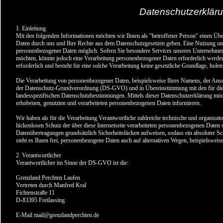
Datenschutzerklär
1. Einleitung
Mit den folgenden Informationen möchten wir Ihnen als "betroffener Person" einen Übe
Daten durch uns und Ihre Rechte aus dem Datenschutzgesetzen geben. Eine Nutzung unse
personenbezogener Daten möglich. Sofern Sie besondere Services unseres Unternehmen
möchten, könnte jedoch eine Verarbeitung personenbezogener Daten erforderlich werden
erforderlich und besteht für eine solche Verarbeitung keine gesetzliche Grundlage, holen
Die Verarbeitung von personenbezogener Daten, beispielsweise Ihres Namens, der Anschr
der Datenschutz-Grundverordnung (DS-GVO) und in Übereinstimmung mit den für die 
landesspezifischen Datenschutzbestimmungen. Mittels dieser Datenschutzerklärung m
erhobenen, genutzten und verarbeiteten personenbezogenen Daten informieren.
Wir haben als für die Verarbeitung Verantwortliche zahlreiche technische und organis
lückenlosen Schutz der über diese Internetseite verarbeiteten personenbezogenen Daten 
Datenübertragungen grundsätzlich Sicherheitslücken aufweisen, sodass ein absoluter S
steht es Ihnen frei, personenbezogene Daten auch auf alternativen Wegen, beispielsweise 
2. Verantwortlicher
Verantwortlicher im Sinne der DS-GVO ist die:
Grenzland Perchten Laufen
Vertreten durch Manfred Kral
Fichtenstraße 11
D-83395 Freilassing
E-Mail
mail@grenzlandperchten.de